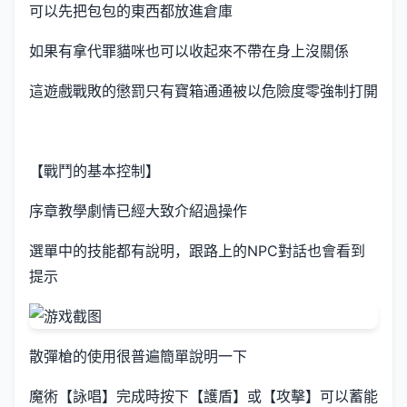
可以先把包包的東西都放進倉庫
如果有拿代罪貓咪也可以收起來不帶在身上沒關係
這遊戲戰敗的懲罰只有寶箱通通被以危險度零強制打開
【戰鬥的基本控制】
序章教學劇情已經大致介紹過操作
選單中的技能都有說明，跟路上的NPC對話也會看到
提示
散彈槍的使用很普遍簡單說明一下
魔術【詠唱】完成時按下【護盾】或【攻擊】可以蓄能