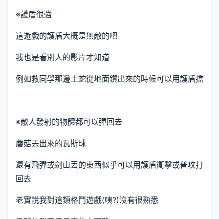
※護盾很強
這遊戲的護盾大概是無敵的吧
我也是看別人的影片才知道
例如救同學那邊土蛇從地面鑽出來的時候可以用護盾擋
※敵人發射的物體都可以彈回去
蘑菇丟出來的瓦斯球
還有飛彈或劍山丟的東西似乎可以用護盾衝擊或普攻打
回去
老實說我對這類格鬥遊戲(咦?)沒有很熟悉