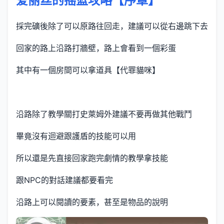
爱丽丝的摇篮攻略【序章】
採完礦後除了可以原路往回走，建議可以從右邊跳下去
回家的路上沿路打牆壁，路上會看到一個彩蛋
其中有一個房間可以拿道具【代罪貓咪】
沿路除了教學關打史萊姆外建議不要再做其他戰鬥
畢竟沒有迴避跟護盾的技能可以用
所以還是先直接回家跑完劇情的教學拿技能
跟NPC的對話建議都要看完
沿路上可以閱讀的要素，甚至是物品的說明