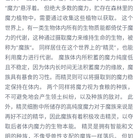
“魔力”悬浮着。 但绝大多数的魔力，贮存在森林里的
魔力植物中，需要通过收集这些植物以获取。 这个
世界上，有一类生物体内所有的生物质能都倚仗于魔
力的代谢，这种通过摄取魔力来维持生命的生物，被
称为“魔族”。 同样居住在这个世界上的“精灵”，也能
利用魔力进行代谢。 魔族体内所积蓄的魔力纯度低
且不稳定，因为体内长时间无法积蓄魔力的缘故，魔
族具有暴食的习性。而精灵则可以将摄取到的魔力稳
定保持在体内。 两个同样将魔力视为食粮的种族，
不可避免地会产生领土纠纷，以及种族的敌对。 此
外，精灵细胞中所储存的高纯度魔力对于魔族来说是
再好不过的精华，因此魔族有着积极攻击精灵，以夺
取后者体内魔力的生物本能。 精灵是拥有智能和文
明的种族，不像受兽性支配的魔族一样落后。 但如