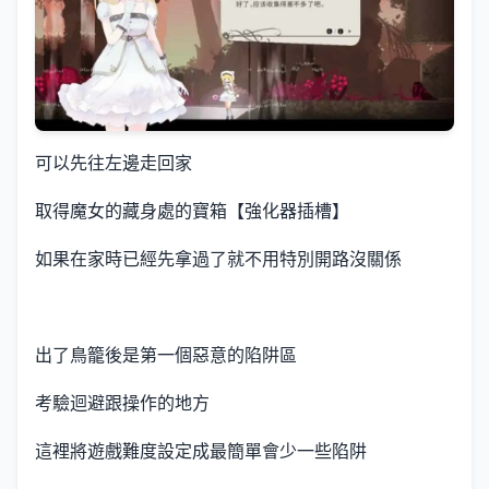
可以先往左邊走回家
取得魔女的藏身處的寶箱【強化器插槽】
如果在家時已經先拿過了就不用特別開路沒關係
出了鳥籠後是第一個惡意的陷阱區
考驗迴避跟操作的地方
這裡將遊戲難度設定成最簡單會少一些陷阱