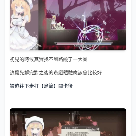
初見的時候其實找不到路繞了一大圈
這段先解完對之後的遊戲體驗應該會比較好
被迫往下走打【鳥籠】關卡後