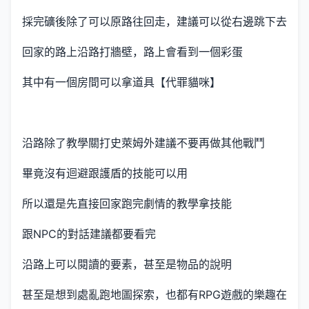
採完礦後除了可以原路往回走，建議可以從右邊跳下去
回家的路上沿路打牆壁，路上會看到一個彩蛋
其中有一個房間可以拿道具【代罪貓咪】
沿路除了教學關打史萊姆外建議不要再做其他戰鬥
畢竟沒有迴避跟護盾的技能可以用
所以還是先直接回家跑完劇情的教學拿技能
跟NPC的對話建議都要看完
沿路上可以閱讀的要素，甚至是物品的說明
甚至是想到處亂跑地圖探索，也都有RPG遊戲的樂趣在