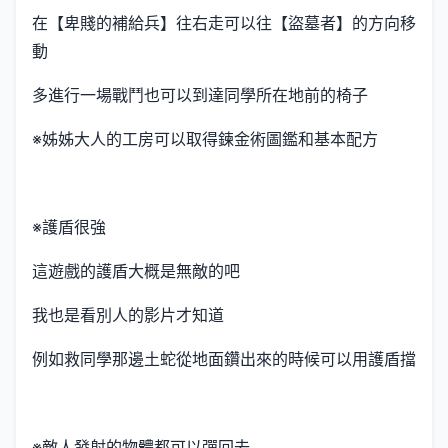
在【卑賤的補給兵】往右走可以往【盜墓者】的方向移
動
多進行一場戰鬥也可以到達同學所在地前的椅子
※姊姊大人的工房可以取得鍊金術圖鑑和基本配方
※護盾很強
這遊戲的護盾大概是無敵的吧
我也是看別人的影片才知道
例如救同學那邊土蛇從地面鑽出來的時候可以用護盾擋
※敵人發射的物體都可以彈回去