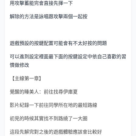
用攻擊蓄能完會直接先揮一下
解除的方法是詠唱跟攻擊兩個一起按
遊戲預設的按鍵配置可能會有不太好按的問題
可以進到設定裡面最下面的按鍵設定中依自己喜歡的習
慣做修改
【主線第一章】
覺醒的睡美人：前往找尋伊庫夏
影片紀錄一下前往同學所在地的最短路線
初見的時候其實找不到路繞了一大圈
這段先解完對之後的遊戲體驗應該會比較好