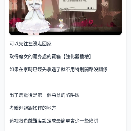
可以先往左邊走回家
取得魔女的藏身處的寶箱【強化器插槽】
如果在家時已經先拿過了就不用特別開路沒關係
出了鳥籠後是第一個惡意的陷阱區
考驗迴避跟操作的地方
這裡將遊戲難度設定成最簡單會少一些陷阱