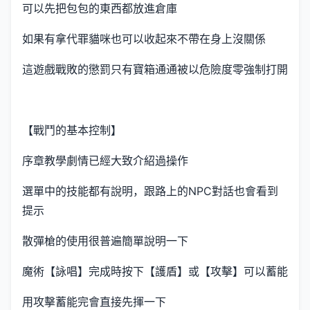
可以先把包包的東西都放進倉庫
如果有拿代罪貓咪也可以收起來不帶在身上沒關係
這遊戲戰敗的懲罰只有寶箱通通被以危險度零強制打開
【戰鬥的基本控制】
序章教學劇情已經大致介紹過操作
選單中的技能都有說明，跟路上的NPC對話也會看到
提示
散彈槍的使用很普遍簡單說明一下
魔術【詠唱】完成時按下【護盾】或【攻擊】可以蓄能
用攻擊蓄能完會直接先揮一下