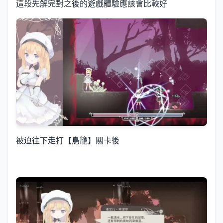
這段先解完對之後的遊戲體驗應該會比較好
被迫往下走打【鳥籠】關卡後