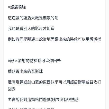
※護盾很強
這遊戲的護盾大概是無敵的吧
我也是看別人的影片才知道
例如救同學那邊土蛇從地面鑽出來的時候可以用護盾擋
※敵人發射的物體都可以彈回去
蘑菇丟出來的瓦斯球
還有飛彈或劍山丟的東西似乎可以用護盾衝擊或普攻打
回去
老實說我對這類格鬥遊戲(咦?)沒有很熟悉