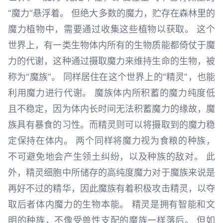
“魔力”悬浮着。 但绝大多数的魔力，贮存在森林里的
魔力植物中，需要通过收集这些植物以获取。 这个
世界上，有一类生物体内所有的生物质能都倚仗于魔
力的代谢，这种通过摄取魔力来维持生命的生物，被
称为“魔族”。 同样居住在这个世界上的“精灵”，也能
利用魔力进行代谢。 魔族体内所积蓄的魔力纯度低
且不稳定，因为体内长时间无法积蓄魔力的缘故，魔
族具有暴食的习性。而精灵则可以将摄取到的魔力稳
定保持在体内。 两个同样将魔力视为食粮的种族，
不可避免地会产生领土纠纷，以及种族的敌对。 此
外，精灵细胞中所储存的高纯度魔力对于魔族来说是
再好不过的精华，因此魔族有着积极攻击精灵，以夺
取后者体内魔力的生物本能。 精灵是拥有智能和文
明的种族，不像受兽性支配的魔族一样落后。 但如