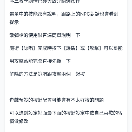
序章教學劇情已經大致介紹過操作
選單中的技能都有說明，跟路上的NPC對話也會看到
提示
散彈槍的使用很普遍簡單說明一下
魔術【詠唱】完成時按下【護盾】或【攻擊】可以蓄能
用攻擊蓄能完會直接先揮一下
解除的方法是詠唱跟攻擊兩個一起按
遊戲預設的按鍵配置可能會有不太好按的問題
可以進到設定裡面最下面的按鍵設定中依自己喜歡的習
慣做修改