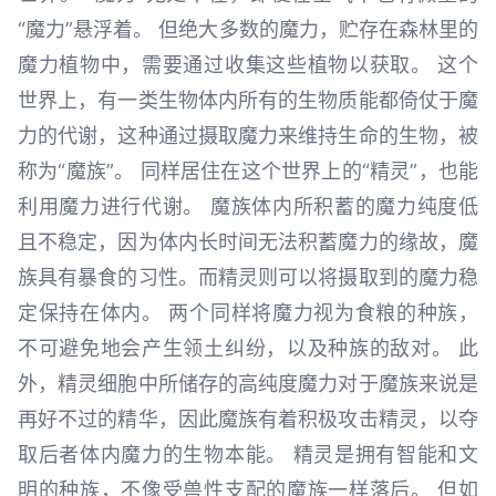
“魔力”悬浮着。 但绝大多数的魔力，贮存在森林里的
魔力植物中，需要通过收集这些植物以获取。 这个
世界上，有一类生物体内所有的生物质能都倚仗于魔
力的代谢，这种通过摄取魔力来维持生命的生物，被
称为“魔族”。 同样居住在这个世界上的“精灵”，也能
利用魔力进行代谢。 魔族体内所积蓄的魔力纯度低
且不稳定，因为体内长时间无法积蓄魔力的缘故，魔
族具有暴食的习性。而精灵则可以将摄取到的魔力稳
定保持在体内。 两个同样将魔力视为食粮的种族，
不可避免地会产生领土纠纷，以及种族的敌对。 此
外，精灵细胞中所储存的高纯度魔力对于魔族来说是
再好不过的精华，因此魔族有着积极攻击精灵，以夺
取后者体内魔力的生物本能。 精灵是拥有智能和文
明的种族，不像受兽性支配的魔族一样落后。 但如