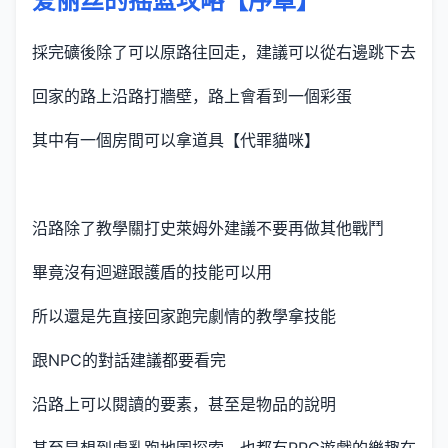
爱丽丝的摇篮攻略【序章】
採完礦後除了可以原路往回走，建議可以從右邊跳下去
回家的路上沿路打牆壁，路上會看到一個彩蛋
其中有一個房間可以拿道具【代罪貓咪】
沿路除了教學關打史萊姆外建議不要再做其他戰鬥
畢竟沒有迴避跟護盾的技能可以用
所以還是先直接回家跑完劇情的教學拿技能
跟NPC的對話建議都要看完
沿路上可以閱讀的要素，甚至是物品的說明