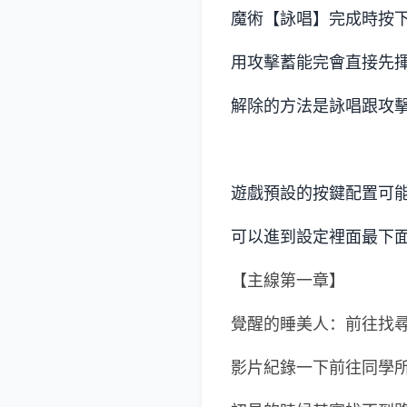
魔術【詠唱】完成時按
用攻擊蓄能完會直接先
解除的方法是詠唱跟攻
遊戲預設的按鍵配置可
可以進到設定裡面最下
【主線第一章】
覺醒的睡美人：前往找
影片紀錄一下前往同學