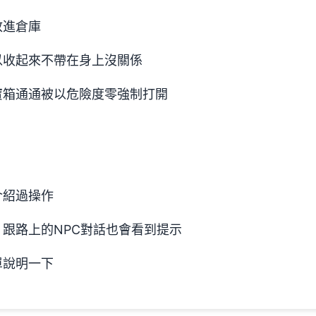
放進倉庫
以收起來不帶在身上沒關係
寶箱通通被以危險度零強制打開
介紹過操作
跟路上的NPC對話也會看到提示
單說明一下