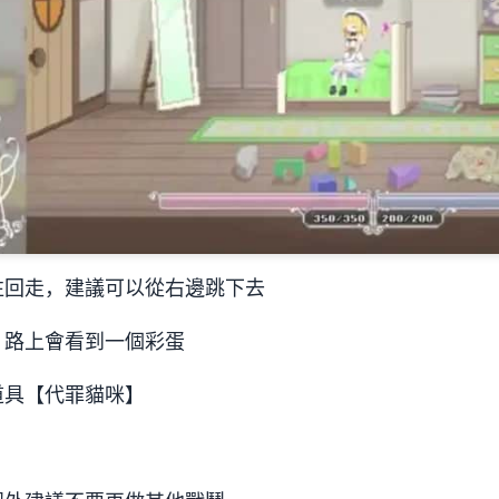
往回走，建議可以從右邊跳下去
，路上會看到一個彩蛋
道具【代罪貓咪】