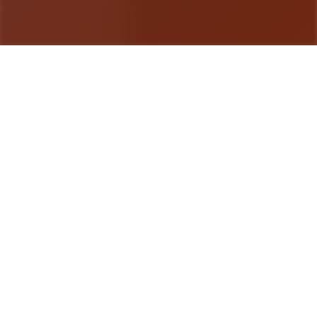
游戏详情
玩法说明
某年某月某日，你在车祸现场捡到了一部手机。当你
打算卖掉它赚点零花钱的时候，突然接到了一个电
话。对方自称代号17号特工，是一位特工，几乎无所
不能。但是貌似脑袋失忆了，把你认作她的顶头上
司。那么你会让他做些什么呢，教训欺负你的小太